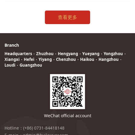
查看更多
Branch
Headquarters
·
Zhuzhou
·
Hengyang
·
Yueyang
·
Yongzhou
·
Xiangxi
·
Hefei
·
Yiyang
·
Chenzhou
·
Haikou
·
Hangzhou
·
Loudi
·
Guangzhou
WeChat official account
Hotline：(+86) 0731-84418148