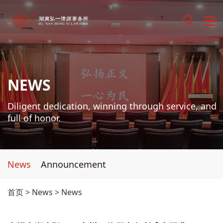
NEWS
Diligent dedication, winning through service, and
full of honor.
News
Announcement
首页
>
News
>
News