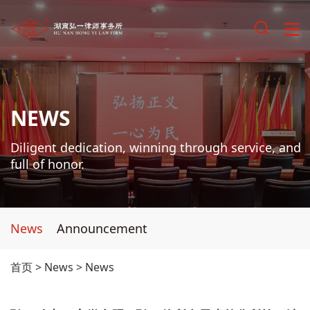
NEWS
Diligent dedication, winning through service, and
full of honor.
News
Announcement
首页
>
News
>
News