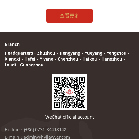
查看更多
Branch
Headquarters
·
Zhuzhou
·
Hengyang
·
Yueyang
·
Yongzhou
·
Xiangxi
·
Hefei
·
Yiyang
·
Chenzhou
·
Haikou
·
Hangzhou
·
Loudi
·
Guangzhou
WeChat official account
Hotline：(+86) 0731-84418148
E-main：admin@hyilawyer.com